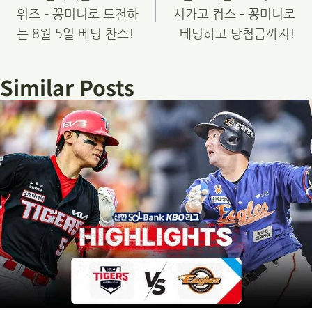
색
위즈 – 꽁머니로 도전하
시카고 컵스 – 꽁머니로
는 8월 5일 베팅 찬스!
베팅하고 당첨금까지!
Similar Posts