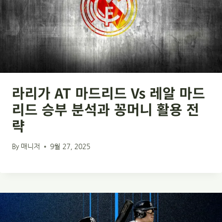
라리가 AT 마드리드 Vs 레알 마드
리드 승부 분석과 꽁머니 활용 전
략
By
매니저
9월 27, 2025