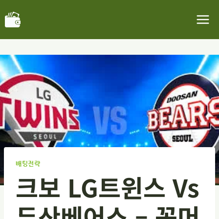
Skip
to
content
배팅전략
크보 LG트윈스 Vs
두산베어스 – 꽁머