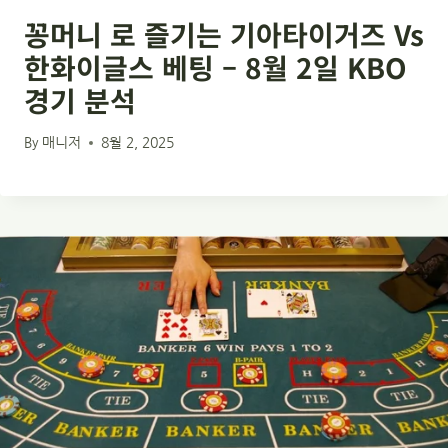
꽁머니 로 즐기는 기아타이거즈 Vs
한화이글스 베팅 – 8월 2일 KBO
경기 분석
By
매니저
8월 2, 2025