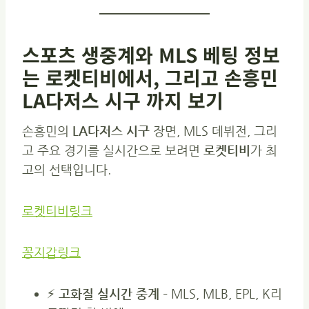
스포츠 생중계와 MLS 베팅 정보
는 로켓티비에서, 그리고 손흥민
LA다저스 시구 까지 보기
손흥민의
LA다저스 시구
장면, MLS 데뷔전, 그리
고 주요 경기를 실시간으로 보려면
로켓티비
가 최
고의 선택입니다.
로켓티비링크
꽁지갑링크
⚡
고화질 실시간 중계
– MLS, MLB, EPL, K리