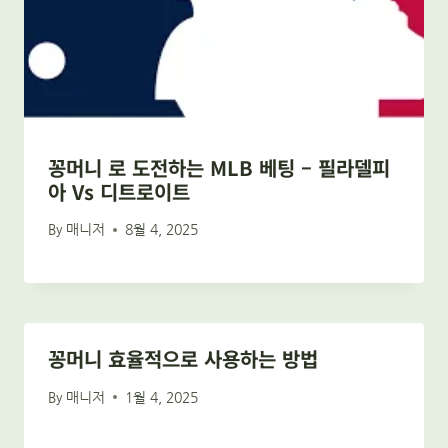
꽁머니 로 도전하는 MLB 베팅 – 필라델피
아 Vs 디트로이트
By
매니저
8월 4, 2025
꽁머니 효율적으로 사용하는 방법
By
매니저
1월 4, 2025