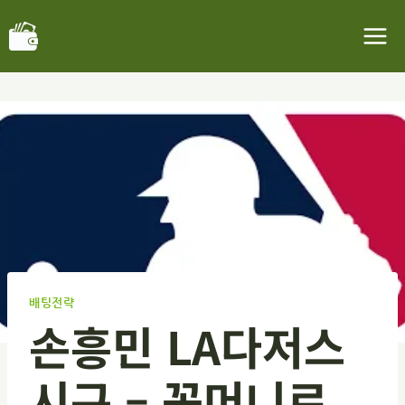
Skip
to
content
배팅전략
손흥민 LA다저스
시구 – 꽁머니로