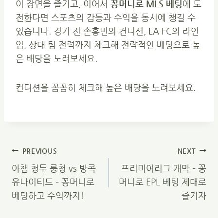
이 장면을 즐기고, 이어서
꽁머니로 MLS 베팅
에 도
전한다면 스포츠의 감동과 수익을 동시에 챙길 수
있습니다. 경기 전 손흥민의 컨디션, LA FC의 라인
업, 상대 팀 전력까지 체크해 전략적인 베팅으로 높
은 배당을 노려보세요.
컨디션을 꼼꼼히 체크해 높은 배당을 노려보세요.
글
PREVIOUS
NEXT
탐
아챔 청두 룽청 vs 방콕
프리미어리그 개막 – 꽁
색
유나이티드 – 꽁머니로
머니로 EPL 베팅 제대로
베팅하고 수익까지!
즐기자