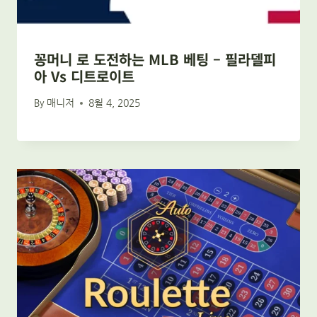
꽁머니 로 도전하는 MLB 베팅 – 필라델피
아 Vs 디트로이트
By
매니저
8월 4, 2025