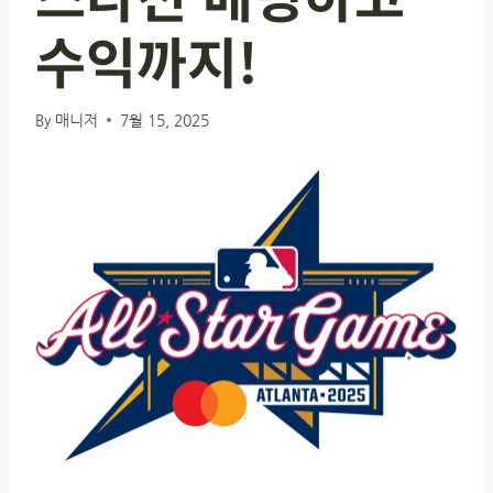
수익까지!
By
매니저
7월 15, 2025