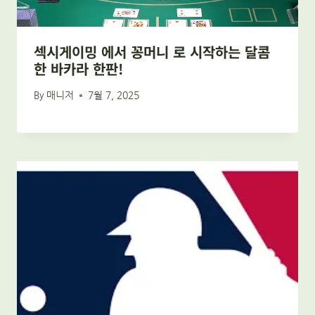
섹시게이밍 에서 꽁머니 로 시작하는 달콤
한 바카라 한판!
By
매니저
7월 7, 2025