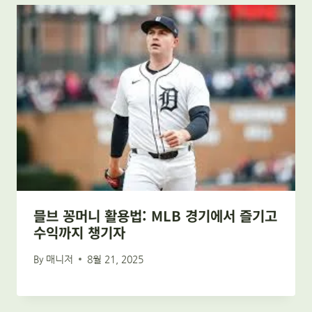
믈브 꽁머니 활용법: MLB 경기에서 즐기고
수익까지 챙기자
By
매니저
8월 21, 2025