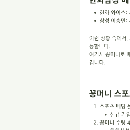
한화 와이스
:
삼성 이승민
:
이런 상황 속에서,
능합니다.
여기서
꽁머니로 베
깁니다.
꽁머니 스포
스포츠 베팅 
신규 가입
꽁머니 수령 