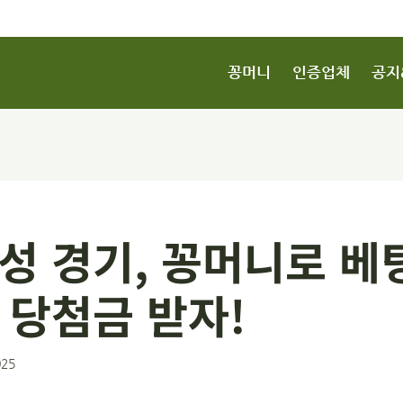
꽁머니
인증업체
공지
성 경기, 꽁머니로 베
 당첨금 받자!
025