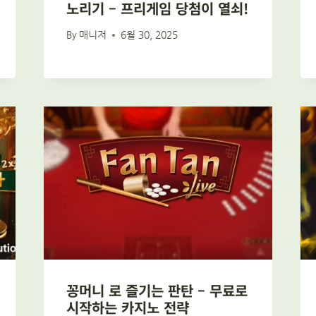
노리기 – 프리게임 당첨이 열쇠!
By
매니저
6월 30, 2025
꽁머니 로 즐기는 판탄 – 무료로
시작하는 카지노 전략