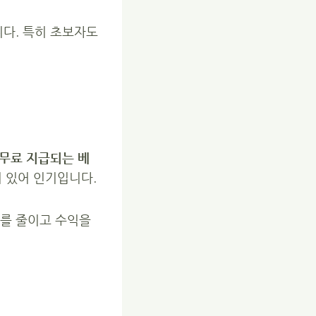
다. 특히 초보자도
 무료 지급되는 베
이 있어 인기입니다.
를 줄이고 수익을