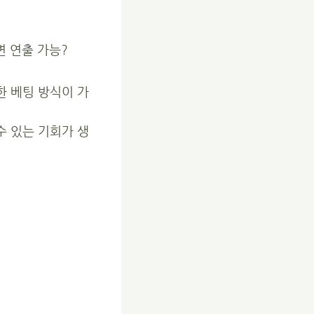
변 연출 가능?
한 베팅 방식이 가
수 있는 기회가 생