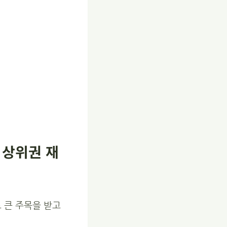
 상위권 재
 큰 주목을 받고