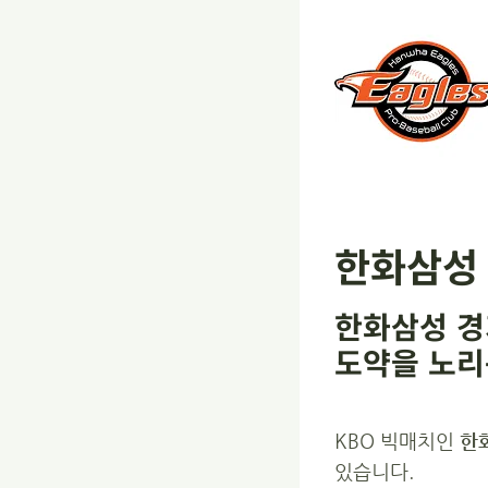
한화삼성 
한화삼성 경
도약을 노
KBO 빅매치인
한
있습니다.