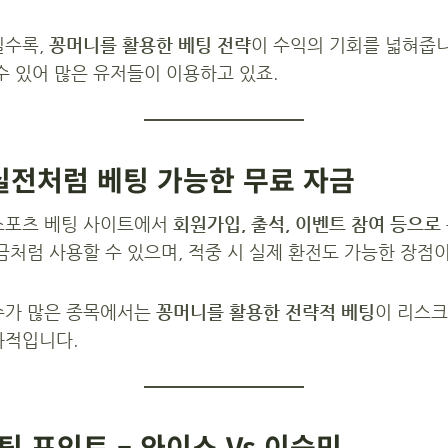
일수록,
꽁머니를 활용한 베팅 전략
이 수익의 기회를 넓혀줍니
수 있어 많은 유저들이 이용하고 있죠.
실전처럼 베팅 가능한 무료 자금
스포츠 베팅 사이트에서
회원가입, 출석, 이벤트 참여 등으로
금처럼 사용할 수 있으며, 적중 시 실제 환전도 가능한 장점
수가 많은 종목에서는
꽁머니를 활용한 전략적 베팅
이 리스크
과적입니다.
 포인트 – 와이스 Vs 이승민