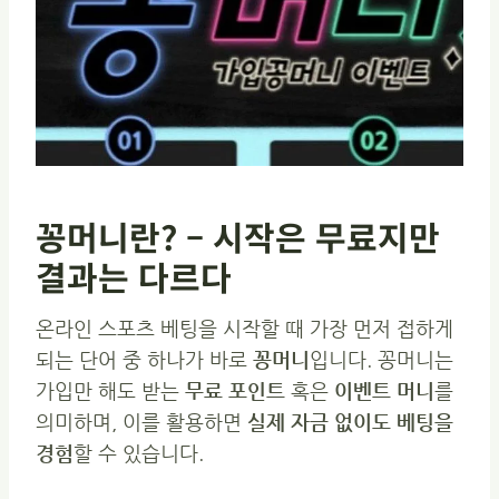
꽁머니란? – 시작은 무료지만
결과는 다르다
온라인 스포츠 베팅을 시작할 때 가장 먼저 접하게
되는 단어 중 하나가 바로
꽁머니
입니다. 꽁머니는
가입만 해도 받는
무료 포인트
혹은
이벤트 머니
를
의미하며, 이를 활용하면
실제 자금 없이도 베팅을
경험
할 수 있습니다.