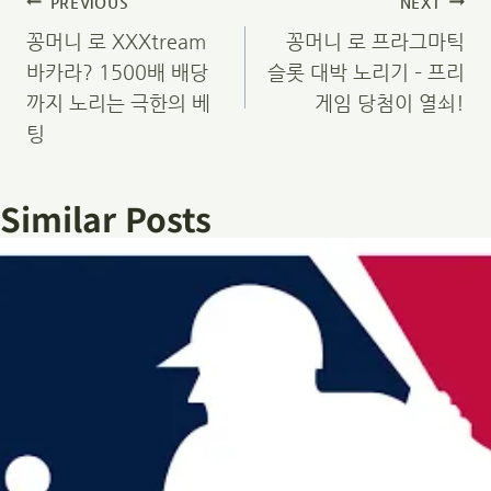
글
PREVIOUS
NEXT
탐
꽁머니 로 XXXtream
꽁머니 로 프라그마틱
색
바카라? 1500배 배당
슬롯 대박 노리기 – 프리
까지 노리는 극한의 베
게임 당첨이 열쇠!
팅
Similar Posts