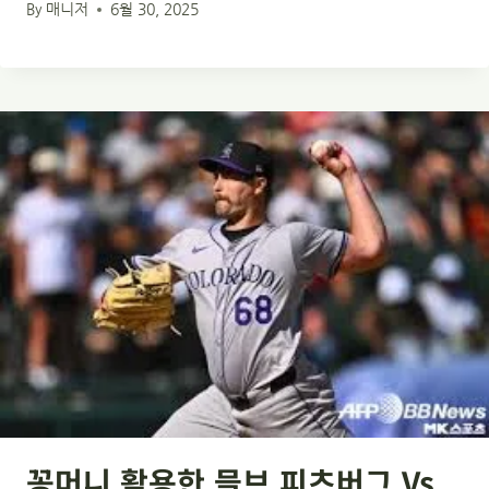
By
매니저
6월 30, 2025
꽁머니 활용한 믈브 피츠버그 Vs