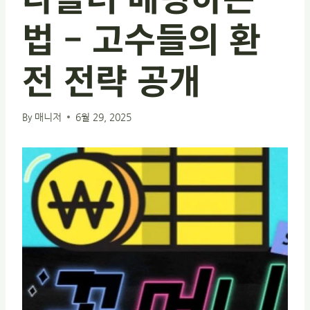
법 – 고수들의 환
전 전략 공개
By
매니저
6월 29, 2025