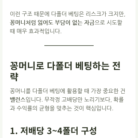
이런 구조 때문에 다폴더 베팅은 리스크가 크지만,
꽁머니처럼 잃어도 부담이 없는 자금
으로 시도할
때 매우 효과적입니다.
꽁머니로 다폴더 베팅하는 전
략
꽁머니를 다폴더 베팅에 활용할 때 가장 중요한 건
밸런스
입니다. 무작정 고배당만 노리기보다, 확률
과 수익률의 균형을 맞추는 것이 핵심입니다.
1. 저배당 3~4폴더 구성