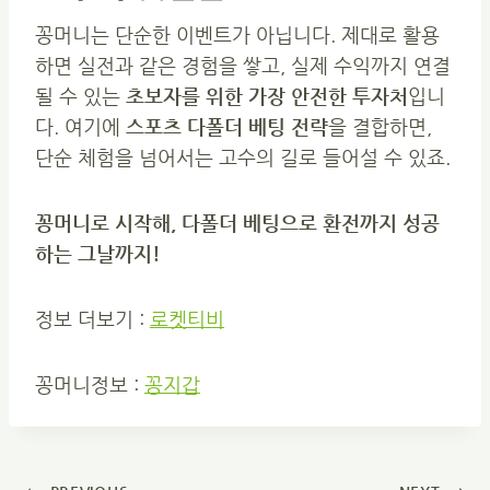
꽁머니는 단순한 이벤트가 아닙니다. 제대로 활용
하면 실전과 같은 경험을 쌓고, 실제 수익까지 연결
될 수 있는
초보자를 위한 가장 안전한 투자처
입니
다. 여기에
스포츠 다폴더 베팅 전략
을 결합하면,
단순 체험을 넘어서는 고수의 길로 들어설 수 있죠.
꽁머니로 시작해, 다폴더 베팅으로 환전까지 성공
하는 그날까지!
정보 더보기 :
로켓티비
꽁머니정보 :
꽁지갑