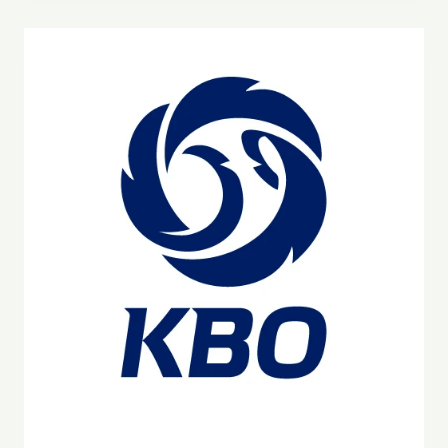
양
키
스
VS
토
론
토
블
루
제
이
스
–
꽁
머
니
로
즐
기