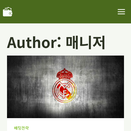
Skip
to
content
Author: 매니저
배팅전략