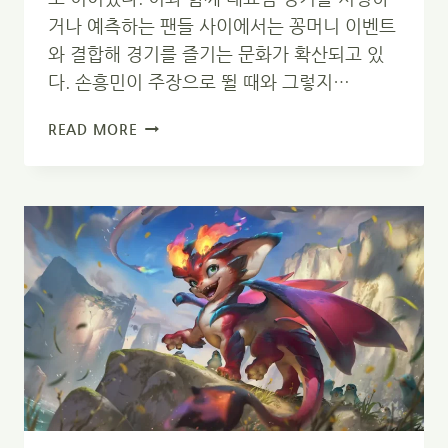
거나 예측하는 팬들 사이에서는 꽁머니 이벤트
와 결합해 경기를 즐기는 문화가 확산되고 있
다. 손흥민이 주장으로 뛸 때와 그렇지…
손
READ MORE
흥
민
주
장
–
국
가
대
표
논
란
과
꽁
머