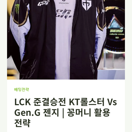
석
과
꽁
머
니
활
용
전
략
배팅전략
LCK 준결승전 KT롤스터 Vs
Gen.G 젠지 | 꽁머니 활용
전략