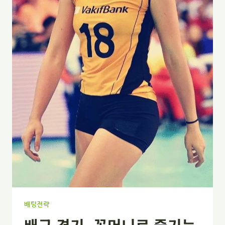
니
로
즐
기
는
경
기
관
람
배팅전략
배구 경기, 꽁머니로 즐기는