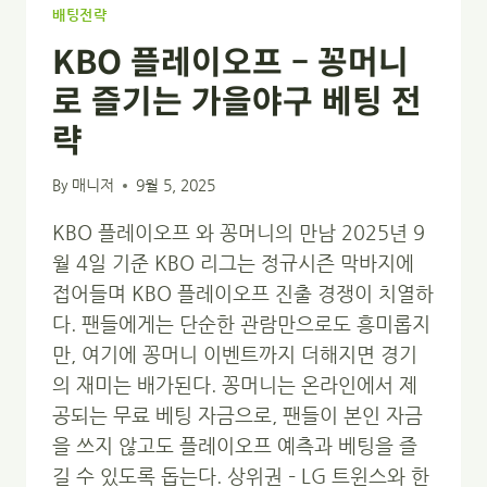
는
배팅전략
베
KBO 플레이오프 – 꽁머니
팅
포
로 즐기는 가을야구 베팅 전
인
략
트
By
매니저
9월 5, 2025
KBO 플레이오프 와 꽁머니의 만남 2025년 9
월 4일 기준 KBO 리그는 정규시즌 막바지에
접어들며 KBO 플레이오프 진출 경쟁이 치열하
다. 팬들에게는 단순한 관람만으로도 흥미롭지
만, 여기에 꽁머니 이벤트까지 더해지면 경기
의 재미는 배가된다. 꽁머니는 온라인에서 제
공되는 무료 베팅 자금으로, 팬들이 본인 자금
을 쓰지 않고도 플레이오프 예측과 베팅을 즐
길 수 있도록 돕는다. 상위권 – LG 트윈스와 한