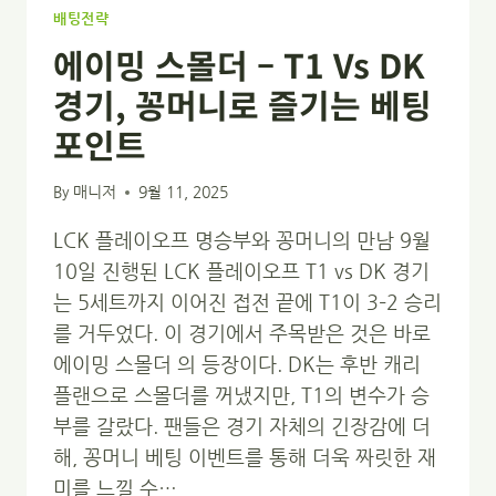
배팅전략
니
에이밍 스몰더 – T1 Vs DK
로
즐
경기, 꽁머니로 즐기는 베팅
기
는
포인트
경
기
By
매니저
9월 11, 2025
LCK 플레이오프 명승부와 꽁머니의 만남 9월
10일 진행된 LCK 플레이오프 T1 vs DK 경기
는 5세트까지 이어진 접전 끝에 T1이 3–2 승리
를 거두었다. 이 경기에서 주목받은 것은 바로
에이밍 스몰더 의 등장이다. DK는 후반 캐리
플랜으로 스몰더를 꺼냈지만, T1의 변수가 승
부를 갈랐다. 팬들은 경기 자체의 긴장감에 더
해, 꽁머니 베팅 이벤트를 통해 더욱 짜릿한 재
미를 느낄 수…