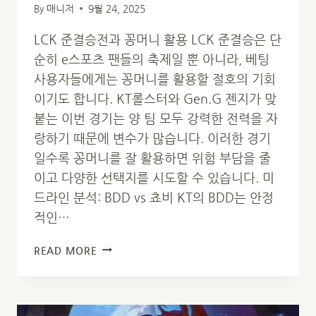
By
매니저
9월 24, 2025
LCK 준결승전과 꽁머니 활용 LCK 준결승은 단
순히 e스포츠 팬들의 축제일 뿐 아니라, 베팅
사용자들에게는 꽁머니를 활용할 절호의 기회
이기도 합니다. KT롤스터와 Gen.G 젠지가 맞
붙는 이번 경기는 양 팀 모두 강력한 전력을 자
랑하기 때문에 변수가 많습니다. 이러한 경기
일수록 꽁머니를 잘 활용하면 위험 부담을 줄
이고 다양한 선택지를 시도할 수 있습니다. 미
드라인 분석: BDD vs 쵸비 KT의 BDD는 안정
적인…
LCK
READ MORE
준
결
승
전