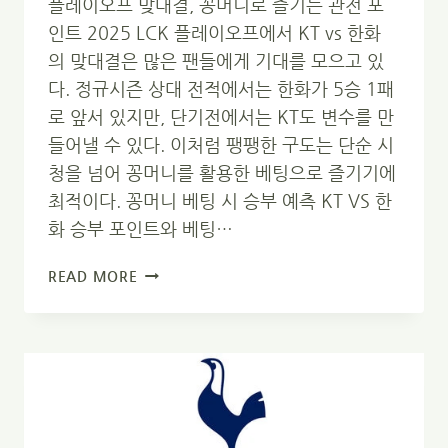
플레이오프 맞대결, 꽁머니로 즐기는 관전 포
인트 2025 LCK 플레이오프에서 KT vs 한화
의 맞대결은 많은 팬들에게 기대를 모으고 있
다. 정규시즌 상대 전적에서는 한화가 5승 1패
로 앞서 있지만, 단기전에서는 KT도 변수를 만
들어낼 수 있다. 이처럼 팽팽한 구도는 단순 시
청을 넘어 꽁머니를 활용한 베팅으로 즐기기에
최적이다. 꽁머니 베팅 시 승부 예측 KT VS 한
화 승부 포인트와 베팅…
KT
READ MORE
VS
한
화
–
2025
LCK
플