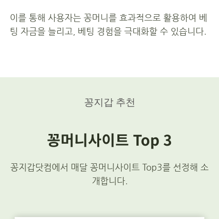
이를 통해 사용자는 꽁머니를 효과적으로 활용하여 베
팅 자금을 늘리고, 베팅 경험을 극대화할 수 있습니다.
꽁지갑 추천
꽁머니사이트 Top 3
꽁지갑닷컴에서 매달 꽁머니사이트 Top3를 선정해 소
개합니다.