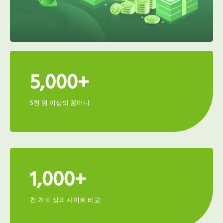
5,000+
5천 원 이상의 꽁머니
1,000+
천 개 이상의 사이트 비교