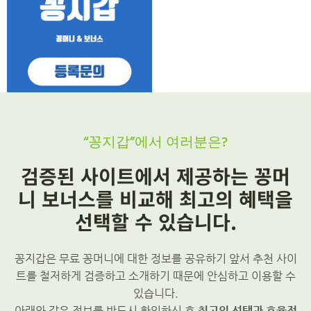
“꽁지갑”에서 여러분은?
검증된 사이트에서 제공하는 꽁머
니 보너스를 비교해 최고의 혜택을
선택할 수 있습니다.
꽁지갑은 무료 꽁머니에 대한 정보를 공유하기 앞서 추천 사이
트를 철저하게 검증하고 소개하기 때문에 안심하고 이용할 수
있습니다.
아래와 같은 정보를 반드시 확인하신 후
최고의 선택과 효율적