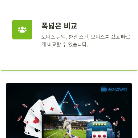
폭넓은 비교
보너스 금액, 환전 조건, 보너스를 쉽고 빠르
게 비교할 수 있습니다.