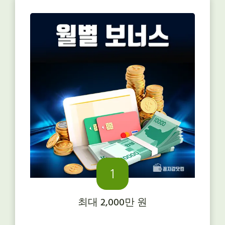
1
최대 2,000만 원