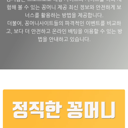
험해 볼 수 있는 꽁머니 제공 최신 정보와 안전하게 보
너스를 활용하는 방법을 제공합니다.
더불어, 꽁머니사이트들의 파격적인 이벤트를 비교하
고, 보다 더 안전하고 온라인 배팅을 이용할 수 있는 방
법을 안내하고 있습니다.