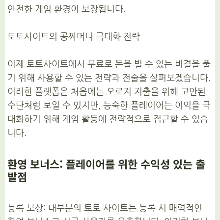
안전한 게임 환경이 보장됩니다.
토토사이트의 공짜머니 극대화 전략
이제 토토사이트에서 무료로 돈을 벌 수 있는 비결을 풀
기 위해 사용할 수 있는 전략과 전술을 살펴보겠습니다.
이러한 플랫폼은 처음에는 오로지 지출을 위해 고안된
수단처럼 보일 수 있지만, 능숙한 플레이어는 이익을 극
대화하기 위해 게임 활동에 전략적으로 접근할 수 있습
니다.
환영 보너스: 플레이어를 위한 수익성 있는 출
발점
등록 보상: 대부분의 토토 사이트는 등록 시 매력적인