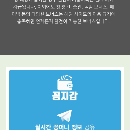
지급됩니다. 이외에도 첫 충전, 충전, 돌발 보너스, 페
이백 등의 다양한 보너스는 해당 사이트의 이용 규정에
충족하면 언제든지 환전이 가능한 보너스입니다.