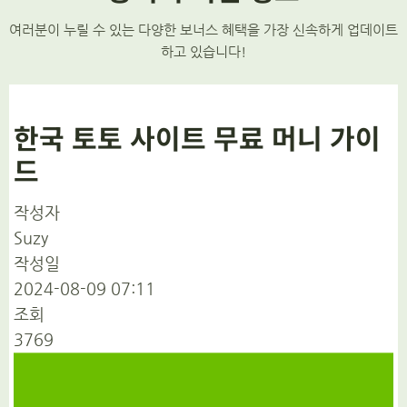
여러분이 누릴 수 있는 다양한 보너스 혜택을 가장 신속하게 업데이트
하고 있습니다!
한국 토토 사이트 무료 머니 가이
드
작성자
Suzy
작성일
2024-08-09 07:11
조회
3769