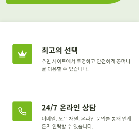
최고의 선택
추천 사이트에서 투명하고 안전하게 꽁머니
를 이용할 수 있습니다.
24/7 온라인 상담
이메일, 오픈 채널, 온라인 문의를 통해 언제
든지 연락할 수 있습니다.