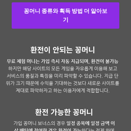
꽁머니 종류와 획득 방법 더 알아보
기
환전이 안되는 꽁머니
무료 체험 머니는 가입 즉시 자동 지급되며, 환전이 불가능
하지만 해당 사이트의 모든 게임을 자유롭게 이용해 보고
서비스의 품질과 특징을 미리 파악할 수 있습니다. 지급 단
위가 크기 때문에 수익을 기대하는 것보다 새로운 사이트를
제대로 파악하자고 하는 이용자에게 적합합니다.
환전 가능한 꽁머니
가입 꽁머니 보너스의 경우
일정 종목에 일정 금액 이
상 배팅에 참여한 경우 환전이 가능
하다는 전제 하에