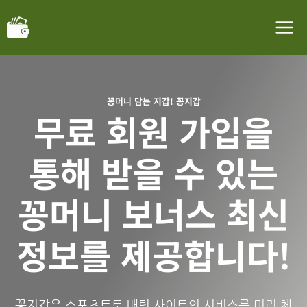
Skip
to
content
꽁머니 담는 지갑! 꽁지갑
무료 회원 가입을
통해 받을 수 있는
꽁머니 보너스 최신
정보를 제공합니다!
꽁지갑은 스포츠토토 배팅 사이트의 서비스를 미리 체