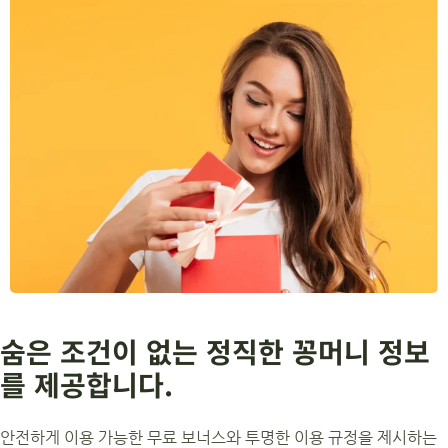
숨은 조건이 없는 정직한 꽁머니 정보
를 제공합니다.
안전하게 이용 가능한 무료 보너스와 투명한 이용 규정을 제시하는