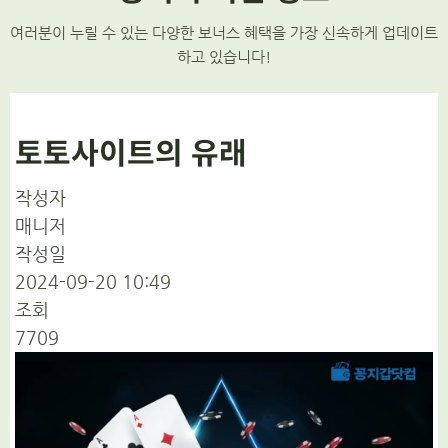
여러분이 누릴 수 있는 다양한 보너스 혜택을 가장 신속하게 업데이트
하고 있습니다!
토토사이트의 유래
작성자
매니저
작성일
2024-09-20 10:49
조회
7709