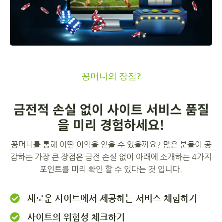
꽁머니의 장점?
금전적 손실 없이 사이트 서비스 품질
을 미리 경험하세요!
꽁머니를 통해 어떤 이익을 얻을 수 있을까요? 많은 분들이 공
감하는 가장 큰 장점은 금전 손실 없이 아래에 소개하는 4가지
포인트를 미리 확인 할 수 있다는 것 입니다.
새로운 사이트에서 제공하는 서비스 체험하기
사이트의 위험성 체크하기