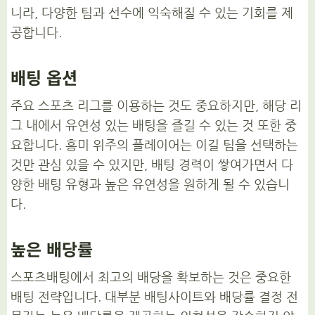
니라, 다양한 팀과 선수에 익숙해질 수 있는 기회를 제
공합니다.
배팅 옵션
주요 스포츠 리그를 이용하는 것도 중요하지만, 해당 리
그 내에서 유연성 있는 배팅을 즐길 수 있는 것 또한 중
요합니다. 흥미 위주의 플레이어는 이길 팀을 선택하는
것만 관심 있을 수 있지만, 배팅 경력이 쌓여가면서 다
양한 배팅 유형과 높은 유연성을 원하게 될 수 있습니
다.
높은 배당률
스포츠배팅에서 최고의 배당을 확보하는 것은 중요한
배팅 전략입니다. 대부분 배팅사이트와 배당률 결정 전