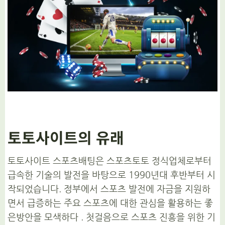
토토사이트의 유래
토토사이트 스포츠배팅은 스포츠토토 정식업체로부터
급속한 기술의 발전을 바탕으로 1990년대 후반부터 시
작되었습니다. 정부에서 스포츠 발전에 자금을 지원하
면서 급증하는 주요 스포츠에 대한 관심을 활용하는 좋
은방안을 모색하다 . 첫걸음으로 스포츠 진흥을 위한 기