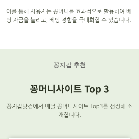
이를 통해 사용자는 꽁머니를 효과적으로 활용하여 베
팅 자금을 늘리고, 베팅 경험을 극대화할 수 있습니다.
꽁지갑 추천
꽁머니사이트 Top 3
꽁지갑닷컴에서 매달 꽁머니사이트 Top3를 선정해 소
개합니다.