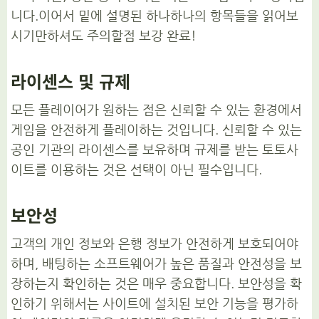
니다.이어서 밑에 설명된 하나하나의 항목들을 읽어보
시기만하셔도 주의할점 보강 완료!
라이센스 및 규제
모든 플레이어가 원하는 점은 신뢰할 수 있는 환경에서
게임을 안전하게 플레이하는 것입니다. 신뢰할 수 있는
공인 기관의 라이센스를 보유하며 규제를 받는 토토사
이트를 이용하는 것은 선택이 아닌 필수입니다.
보안성
고객의 개인 정보와 은행 정보가 안전하게 보호되어야
하며, 배팅하는 소프트웨어가 높은 품질과 안전성을 보
장하는지 확인하는 것은 매우 중요합니다. 보안성을 확
인하기 위해서는 사이트에 설치된 보안 기능을 평가하