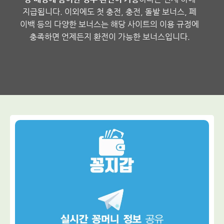
지급됩니다. 이외에도 첫 충전, 충전, 돌발 보너스, 페
이백 등의 다양한 보너스는 해당 사이트의 이용 규정에
충족하면 언제든지 환전이 가능한 보너스입니다.