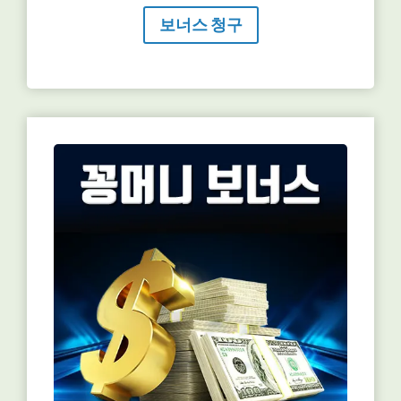
보너스 청구