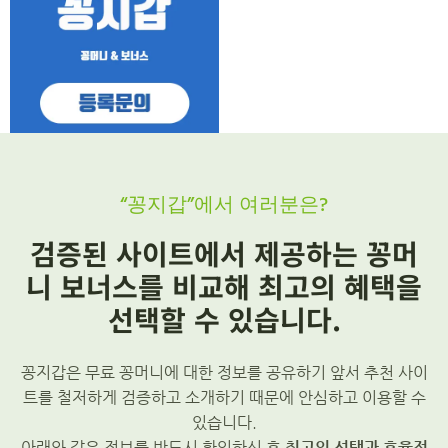
“꽁지갑”에서 여러분은?
검증된 사이트에서 제공하는 꽁머
니 보너스를 비교해 최고의 혜택을
선택할 수 있습니다.
꽁지갑은 무료 꽁머니에 대한 정보를 공유하기 앞서 추천 사이
트를 철저하게 검증하고 소개하기 때문에 안심하고 이용할 수
있습니다.
아래와 같은 정보를 반드시 확인하신 후
최고의 선택과 효율적