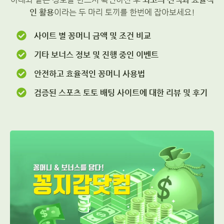
인 활용
이라는 두 마리 토끼를 한번에 잡아보세요!
사이트 별 꽁머니 금액 및 조건 비교
기타 보너스 정보 및 진행 중인 이벤트
안전하고 효율적인 꽁머니 사용법
검증된 스포츠 토토 배팅 사이트에 대한 리뷰 및 후기