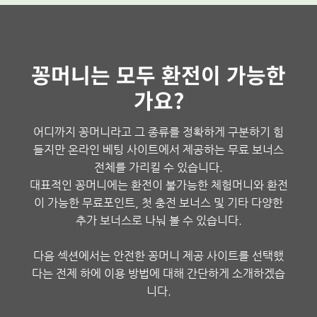
꽁머니는 모두 환전이 가능한
가요?
어디까지 꽁머니라고 그 종류를 정확하게 구분하기 힘
들지만 온라인 베팅 사이트에서 제공하는 무료 보너스
전체를 가리킬 수 있습니다.
대표적인 꽁머니에는 환전이 불가능한 체험머니와 환전
이 가능한 무료포인트, 첫 충전 보너스 및 기타 다양한
추가 보너스로 나눠 볼 수 있습니다.
다음 섹션에서는 안전한 꽁머니 제공 사이트를 선택했
다는 전제 하에 이용 방법에 대해 간단하게 소개하겠습
니다.