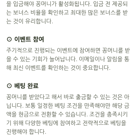
을 입금해야 꽁머니가 활성화됩니다. 입금 전 제공되
는 보너스 비율을 확인하고 최대한 많은 보너스를 받
는 것이 유리합니다.
⊙ 이벤트 참여
주기적으로 진행되는 이벤트에 참여하면 꽁머니를 받
을 수 있는 기회가 늘어납니다. 이메일이나 알림을 통
해 최신 이벤트를 확인하는 것이 중요합니다.
⊙ 베팅 완료
꽁머니를 받았다고 해서 바로 출금할 수 있는 것은 아
닙니다. 보통 일정한 베팅 조건을 만족해야만 해당 금
액을 현금으로 전환할 수 있습니다. 조건을 충족시키
기 위해 다양한 베팅에 참여하고 전략적으로 베팅을
진행해야 합니다.