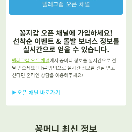
꽁지갑 오픈 채널에 가입하세요!
선착순 이벤트 & 돌발 보너스 정보를
실시간으로 얻을 수 있습니다.
텔레그램 오픈 채널
에서 꽁머니 정보를 실시간으로 전
달 받으세요! 다른 방법으로 실시간 정보를 전달 받고
싶다면 온라인 상담을 이용해주세요!
오픈 채널 바로가기
꽁머니 최신 정보