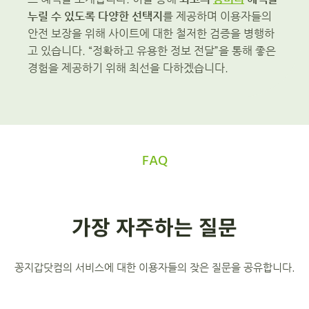
누릴 수 있도록 다양한 선택지
를 제공하며 이용자들의
안전 보장을 위해 사이트에 대한 철저한 검증을 병행하
고 있습니다. “정확하고 유용한 정보 전달”을 통해 좋은
경험을 제공하기 위해 최선을 다하겠습니다.
FAQ
가장 자주하는 질문
꽁지갑닷컴의 서비스에 대한 이용자들의 잦은 질문을 공유합니다.