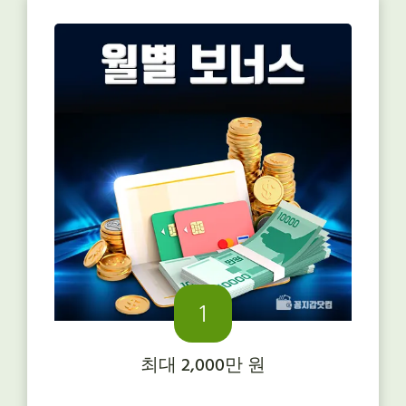
1
최대 2,000만 원