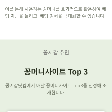
이를 통해 사용자는 꽁머니를 효과적으로 활용하여 베
팅 자금을 늘리고, 베팅 경험을 극대화할 수 있습니다.
꽁지갑 추천
꽁머니사이트 Top 3
꽁지갑닷컴에서 매달 꽁머니사이트 Top3를 선정해 소
개합니다.