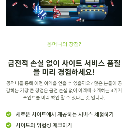
꽁머니의 장점?
금전적 손실 없이 사이트 서비스 품질
을 미리 경험하세요!
꽁머니를 통해 어떤 이익을 얻을 수 있을까요? 많은 분들이 공
감하는 가장 큰 장점은 금전 손실 없이 아래에 소개하는 4가지
포인트를 미리 확인 할 수 있다는 것 입니다.
새로운 사이트에서 제공하는 서비스 체험하기
사이트의 위험성 체크하기