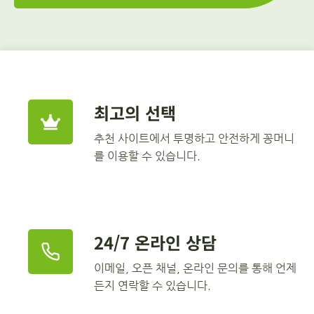
최고의 선택
추천 사이트에서 투명하고 안전하게 꽁머니
를 이용할 수 있습니다.
24/7 온라인 상담
이메일, 오픈 채널, 온라인 문의를 통해 언제
든지 연락할 수 있습니다.