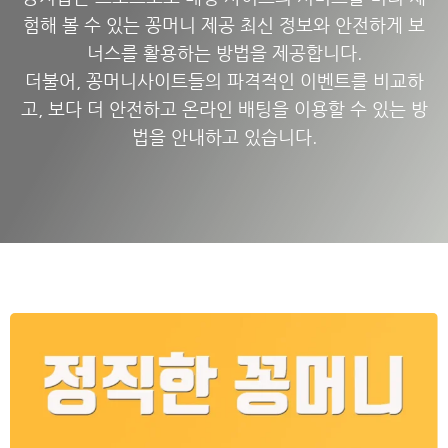
험해 볼 수 있는 꽁머니 제공 최신 정보와 안전하게 보
너스를 활용하는 방법을 제공합니다.
더불어, 꽁머니사이트들의 파격적인 이벤트를 비교하
고, 보다 더 안전하고 온라인 배팅을 이용할 수 있는 방
법을 안내하고 있습니다.