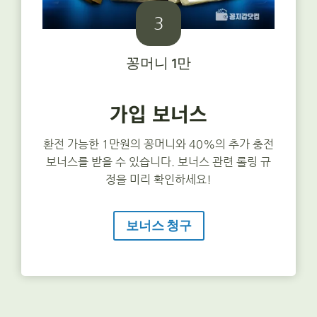
3
꽁머니 1만
가입 보너스
환전 가능한 1만원의 꽁머니와 40%의 추가 충전
보너스를 받을 수 있습니다. 보너스 관련 롤링 규
정을 미리 확인하세요!
보너스 청구