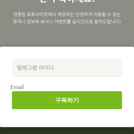
검증된 토토사이트에서 제공하는 안전하게 이용할 수 있는
꽁머니 정보와 보너스 이벤트를 실시간으로 알려드립니다!
Email
구독하기