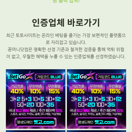
원 클릭 접속!
인증업체 바로가기
최근 토토사이트는 온라인 베팅을 즐기는 가장 보편적인 플랫폼으
로 자리잡고 있습니다.
꽁머니닷컴은 명확한 선정 기준과 철저한 검증을 통해 먹튀 위험
이 없고, 우월한 혜택을 누를 수 있는 인증업체를 선정하였습니다.