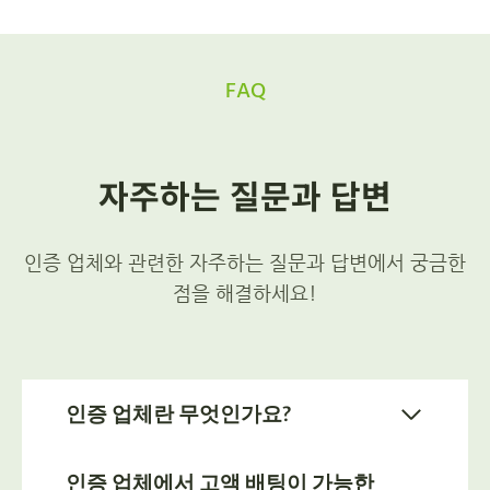
FAQ
자주하는 질문과 답변
인증 업체와 관련한 자주하는 질문과 답변에서 궁금한
점을 해결하세요!
인증 업체란 무엇인가요?
인증 업체에서 고액 배팅이 가능한