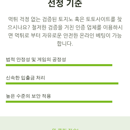
선정 기준
먹튀 걱정 없는 검증된 토지노 혹은 토토사이트를 찾
으시나요? 철저한 검증을 거친 인증 업체를 이용하시
면 먹튀로 부터 자유로운 안전한 온라인 베팅이 가능
합니다.
법적 안정성 및 게임의 공정성
신속한 입출금 처리
높은 수준의 보안 적용