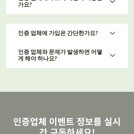
가요?
인증 업체에 가입은 간단한가요?
인증 업체와 문제가 발생하면 어떻
게 해야 하나요?
인증업체 이벤트 정보를 실시
간 구독하세요!