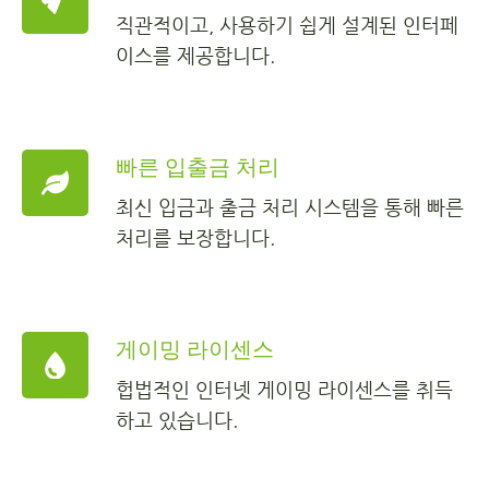
직관적이고, 사용하기 쉽게 설계된 인터페
이스를 제공합니다.
빠른 입출금 처리
최신 입금과 출금 처리 시스템을 통해 빠른
처리를 보장합니다.
게이밍 라이센스
헙법적인 인터넷 게이밍 라이센스를 취득
하고 있습니다.