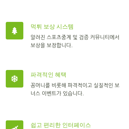
먹튀 보상 시스템
알려진 스포츠중계 및 검증 커뮤니티에서
보상을 보장합니다.
파격적인 혜택
꽁머니를 비롯해 파격적이고 실질적인 보
너스 이벤트가 있습니다.
쉽고 편리한 인터페이스