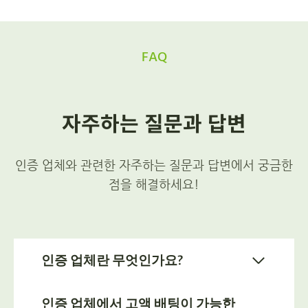
FAQ
자주하는 질문과 답변
인증 업체와 관련한 자주하는 질문과 답변에서 궁금한
점을 해결하세요!
인증 업체란 무엇인가요?
인증 업체에서 고액 배팅이 가능한