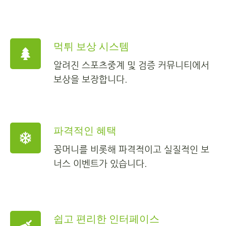
먹튀 보상 시스템
알려진 스포츠중계 및 검증 커뮤니티에서
보상을 보장합니다.
파격적인 혜택
꽁머니를 비롯해 파격적이고 실질적인 보
너스 이벤트가 있습니다.
쉽고 편리한 인터페이스