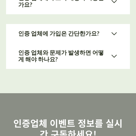
가요?
인증 업체에 가입은 간단한가요?
인증 업체와 문제가 발생하면 어떻
게 해야 하나요?
인증업체 이벤트 정보를 실시
간 구독하세요!