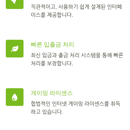
직관적이고, 사용하기 쉽게 설계된 인터페
이스를 제공합니다.
빠른 입출금 처리
최신 입금과 출금 처리 시스템을 통해 빠른
처리를 보장합니다.
게이밍 라이센스
헙법적인 인터넷 게이밍 라이센스를 취득
하고 있습니다.