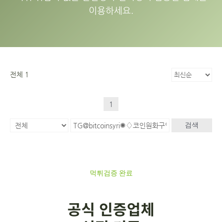
이용하세요.
전체 1
1
검색
먹튀검증 완료
공식 인증업체