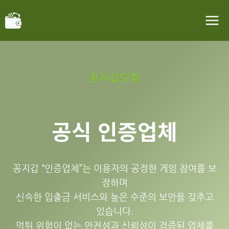
Skip
to
content
꽁지갑닷컴
공식 인증업체
꽁지갑 “인증업체”는 이용자의 공정한 게임 참여를 보
장하며
신속한 입출금 서비스와 높은 수준의 보안을 갖추고
있습니다.
먹튀 위험이 없는 안전성과 신뢰성이 검증된 업체를