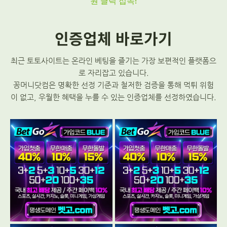
원 클릭 접속!
인증업체 바로가기
최근 토토사이트는 온라인 베팅을 즐기는 가장 보편적인 플랫폼으
로 자리잡고 있습니다.
꽁머니닷컴은 명확한 선정 기준과 철저한 검증을 통해 먹튀 위험
이 없고, 우월한 혜택을 누를 수 있는 인증업체를 선정하였습니다.