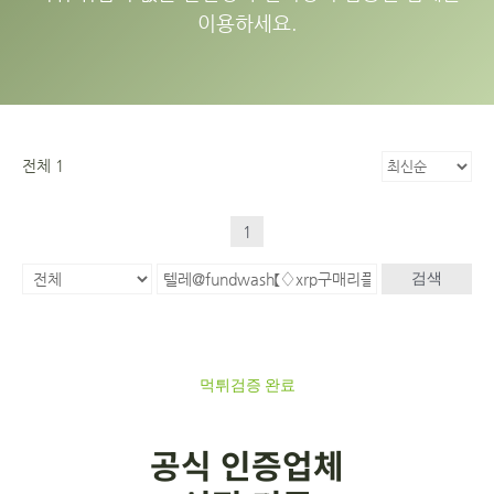
이용하세요.
전체 1
1
검색
먹튀검증 완료
공식 인증업체