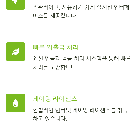
직관적이고, 사용하기 쉽게 설계된 인터페
이스를 제공합니다.
빠른 입출금 처리
최신 입금과 출금 처리 시스템을 통해 빠른
처리를 보장합니다.
게이밍 라이센스
헙법적인 인터넷 게이밍 라이센스를 취득
하고 있습니다.