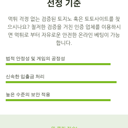
선정 기준
먹튀 걱정 없는 검증된 토지노 혹은 토토사이트를 찾
으시나요? 철저한 검증을 거친 인증 업체를 이용하시
면 먹튀로 부터 자유로운 안전한 온라인 베팅이 가능
합니다.
법적 안정성 및 게임의 공정성
신속한 입출금 처리
높은 수준의 보안 적용