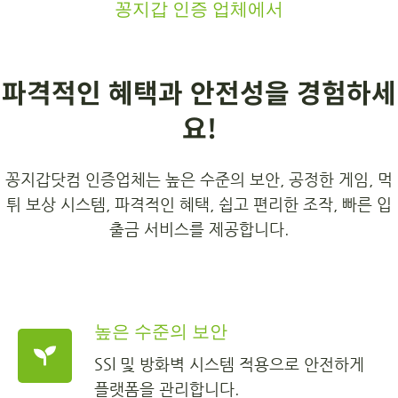
꽁지갑 인증 업체에서
파격적인 혜택과 안전성을 경험하세
요!
꽁지갑닷컴 인증업체는 높은 수준의 보안, 공정한 게임, 먹
튀 보상 시스템, 파격적인 혜택, 쉽고 편리한 조작, 빠른 입
출금 서비스를 제공합니다.
높은 수준의 보안
SSl 및 방화벽 시스템 적용으로 안전하게
플랫폼을 관리합니다.