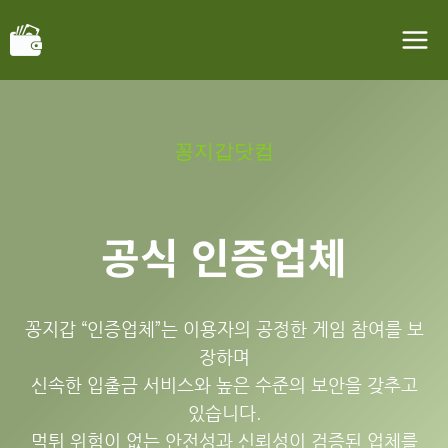
Skip
to
content
꽁지갑닷컴
공식 인증업체
꽁지갑 “인증업체”는 이용자의 공정한 게임 참여를 보
장하며
신속한 입출금 서비스와 높은 수준의 보안을 갖추고
있습니다.
먹튀 위험이 없는 안전성과 신뢰성이 검증된 업체를