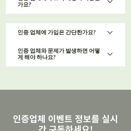
가요?
인증 업체에 가입은 간단한가요?
인증 업체와 문제가 발생하면 어떻
게 해야 하나요?
인증업체 이벤트 정보를 실시
간 구독하세요!