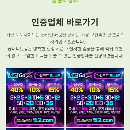
원 클릭 접속!
인증업체 바로가기
최근 토토사이트는 온라인 베팅을 즐기는 가장 보편적인 플랫폼으
로 자리잡고 있습니다.
꽁머니닷컴은 명확한 선정 기준과 철저한 검증을 통해 먹튀 위험
이 없고, 우월한 혜택을 누를 수 있는 인증업체를 선정하였습니다.