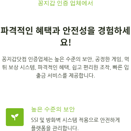
꽁지갑 인증 업체에서
파격적인 혜택과 안전성을 경험하세
요!
꽁지갑닷컴 인증업체는 높은 수준의 보안, 공정한 게임, 먹
튀 보상 시스템, 파격적인 혜택, 쉽고 편리한 조작, 빠른 입
출금 서비스를 제공합니다.
높은 수준의 보안
SSl 및 방화벽 시스템 적용으로 안전하게
플랫폼을 관리합니다.