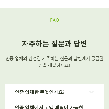
FAQ
자주하는 질문과 답변
인증 업체와 관련한 자주하는 질문과 답변에서 궁금한
점을 해결하세요!
인증 업체란 무엇인가요?
인증 업체에서 고액 배팅이 가능한