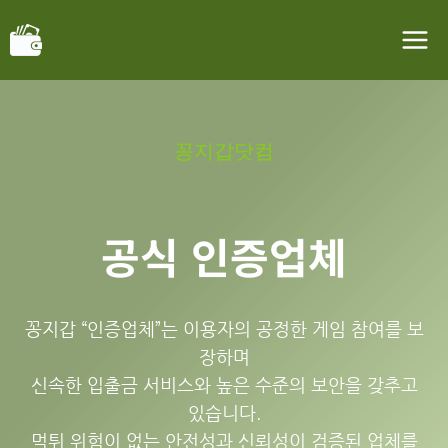
Skip
to
content
꽁지갑닷컴
공식 인증업체
꽁지갑 “인증업체”는 이용자의 공정한 게임 참여를 보
장하며
신속한 입출금 서비스와 높은 수준의 보안을 갖추고
있습니다.
먹튀 위험이 없는 안전성과 신뢰성이 검증된 업체를