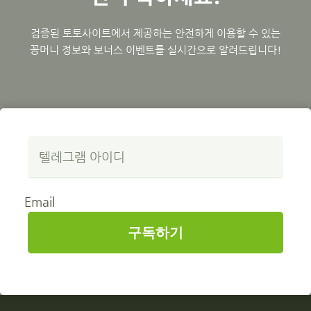
검증된 토토사이트에서 제공하는 안전하게 이용할 수 있는
꽁머니 정보와 보너스 이벤트를 실시간으로 알려드립니다!
Email
구독하기