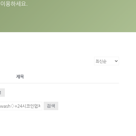
 이용하세요.
제목
1
검색