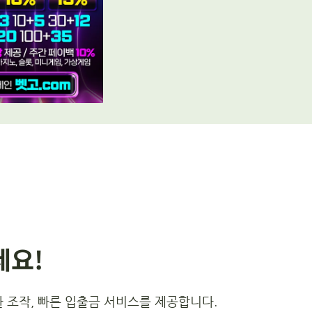
세요!
한 조작, 빠른 입출금 서비스를 제공합니다.