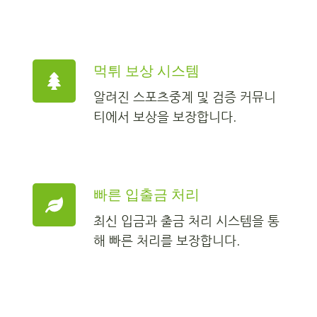
먹튀 보상 시스템
알려진 스포츠중계 및 검증 커뮤니
티에서 보상을 보장합니다.
빠른 입출금 처리
최신 입금과 출금 처리 시스템을 통
해 빠른 처리를 보장합니다.