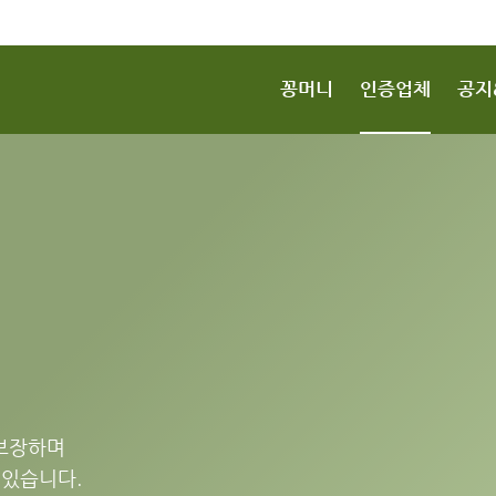
꽁머니
인증업체
공지
 보장하며
 있습니다.