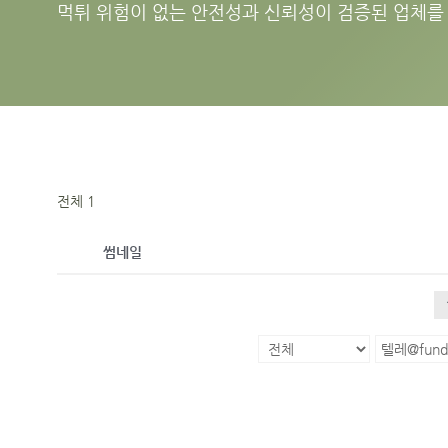
먹튀 위험이 없는 안전성과 신뢰성이 검증된 업체를
전체 1
썸네일