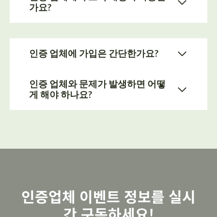
가요?
인증 업체에 가입은 간단한가요?
인증 업체와 문제가 발생하면 어떻
게 해야 하나요?
인증업체 이벤트 정보를 실시
간 구독하세요!