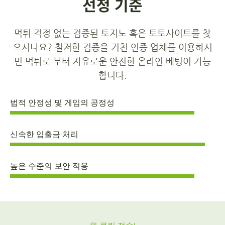
선정 기준
먹튀 걱정 없는 검증된 토지노 혹은 토토사이트를 찾
으시나요? 철저한 검증을 거친 인증 업체를 이용하시
면 먹튀로 부터 자유로운 안전한 온라인 베팅이 가능
합니다.
법적 안정성 및 게임의 공정성
신속한 입출금 처리
높은 수준의 보안 적용