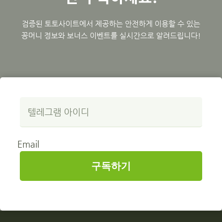
검증된 토토사이트에서 제공하는 안전하게 이용할 수 있는
꽁머니 정보와 보너스 이벤트를 실시간으로 알려드립니다!
Email
구독하기