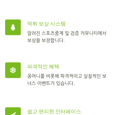
먹튀 보상 시스템
알려진 스포츠중계 및 검증 커뮤니티에서
보상을 보장합니다.
파격적인 혜택
꽁머니를 비롯해 파격적이고 실질적인 보
너스 이벤트가 있습니다.
쉽고 편리한 인터페이스