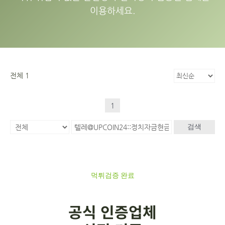
이용하세요.
전체 1
1
검색
먹튀검증 완료
공식 인증업체