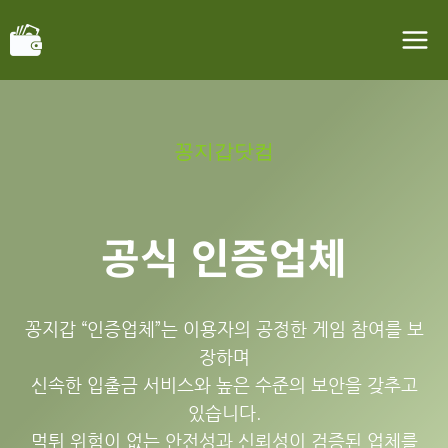
Skip
to
content
꽁지갑닷컴
공식 인증업체
꽁지갑 “인증업체”는 이용자의 공정한 게임 참여를 보
장하며
신속한 입출금 서비스와 높은 수준의 보안을 갖추고
있습니다.
먹튀 위험이 없는 안전성과 신뢰성이 검증된 업체를