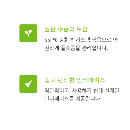
높은 수준의 보안
SSl 및 방화벽 시스템 적용으로 안
전하게 플랫폼을 관리합니다.
쉽고 편리한 인터페이스
직관적이고, 사용하기 쉽게 설계된
인터페이스를 제공합니다.