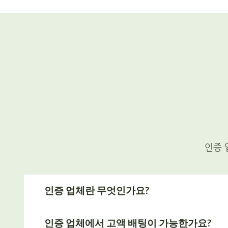
인증 
인증 업체란 무엇인가요?
인증 업체에서 고액 배팅이 가능한가요?