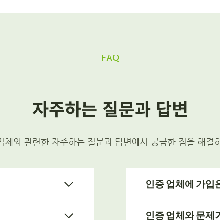
FAQ
자주하는 질문과 답변
업체와 관련한 자주하는 질문과 답변에서 궁금한 점을 해결
인증 업체에 가입
인증 업체와 문제