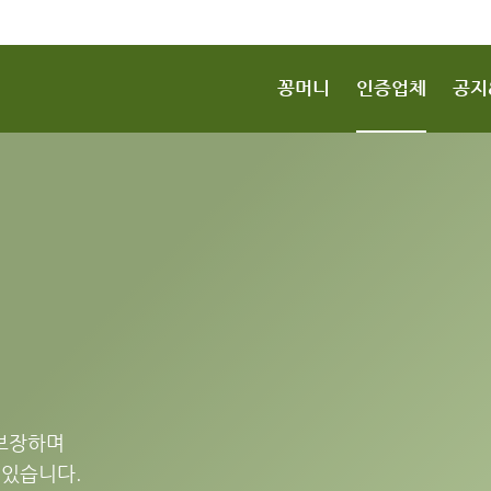
꽁머니
인증업체
공지
 보장하며
 있습니다.