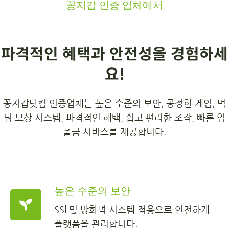
꽁지갑 인증 업체에서
파격적인 혜택과 안전성을 경험하세
요!
꽁지갑닷컴 인증업체는 높은 수준의 보안, 공정한 게임, 먹
튀 보상 시스템, 파격적인 혜택, 쉽고 편리한 조작, 빠른 입
출금 서비스를 제공합니다.
높은 수준의 보안
SSl 및 방화벽 시스템 적용으로 안전하게
플랫폼을 관리합니다.