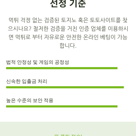
선정 기준
먹튀 걱정 없는 검증된 토지노 혹은 토토사이트를 찾
으시나요? 철저한 검증을 거친 인증 업체를 이용하시
면 먹튀로 부터 자유로운 안전한 온라인 베팅이 가능
합니다.
법적 안정성 및 게임의 공정성
신속한 입출금 처리
높은 수준의 보안 적용