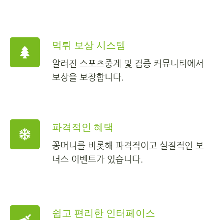
먹튀 보상 시스템
알려진 스포츠중계 및 검증 커뮤니티에서
보상을 보장합니다.
파격적인 혜택
꽁머니를 비롯해 파격적이고 실질적인 보
너스 이벤트가 있습니다.
쉽고 편리한 인터페이스