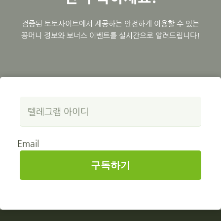
검증된 토토사이트에서 제공하는 안전하게 이용할 수 있는
꽁머니 정보와 보너스 이벤트를 실시간으로 알려드립니다!
Email
구독하기