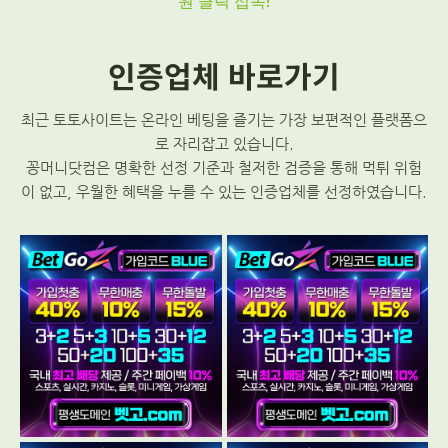
원 클릭 접속!
인증업체 바로가기
최근 토토사이트는 온라인 베팅을 즐기는 가장 보편적인 플랫폼으
로 자리잡고 있습니다.
꽁머니닷컴은 명확한 선정 기준과 철저한 검증을 통해 먹튀 위험
이 없고, 우월한 혜택을 누를 수 있는 인증업체를 선정하였습니다.