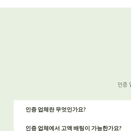
인증 
인증 업체란 무엇인가요?
인증 업체에서 고액 배팅이 가능한가요?