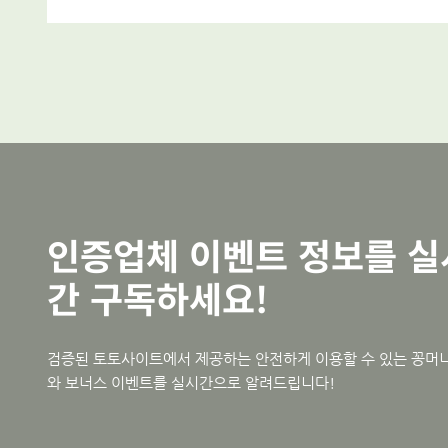
인증업체 이벤트 정보를 실
간 구독하세요!
검증된 토토사이트에서 제공하는 안전하게 이용할 수 있는 꽁머
와 보너스 이벤트를 실시간으로 알려드립니다!