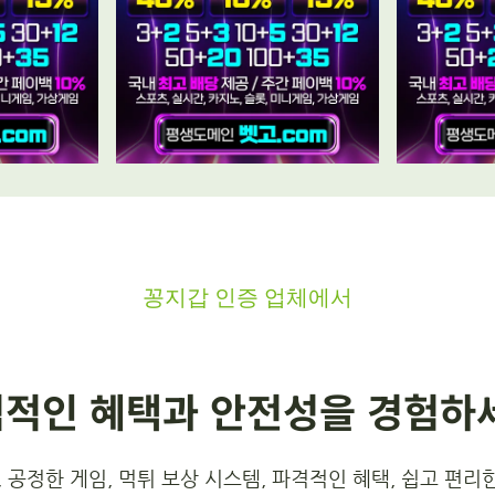
꽁지갑 인증 업체에서
적인 혜택과 안전성을 경험하
공정한 게임, 먹튀 보상 시스템, 파격적인 혜택, 쉽고 편리