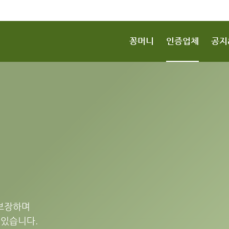
꽁머니
인증업체
공지
 보장하며
 있습니다.