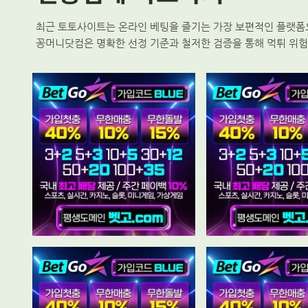
최근 토토사이트는 온라인 베팅을 즐기는 가장 보편적인 플랫폼
꽁머니닷컴은 명확한 선정 기준과 철저한 검증을 통해 먹튀 위험