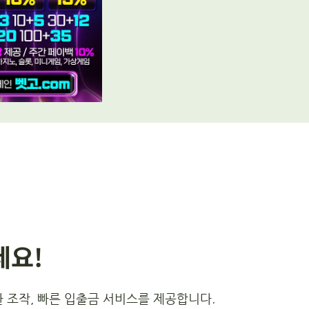
세요!
한 조작, 빠른 입출금 서비스를 제공합니다.