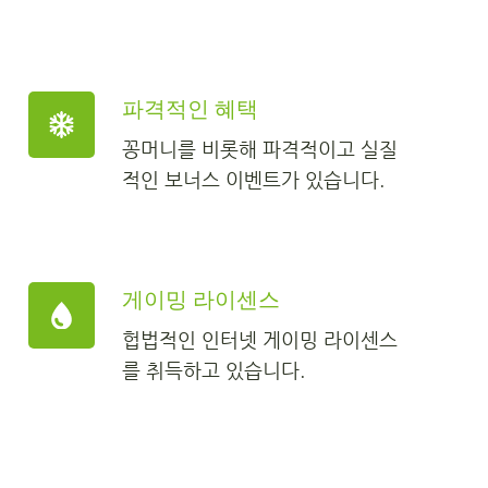
파격적인 혜택
꽁머니를 비롯해 파격적이고 실질
적인 보너스 이벤트가 있습니다.
게이밍 라이센스
헙법적인 인터넷 게이밍 라이센스
를 취득하고 있습니다.