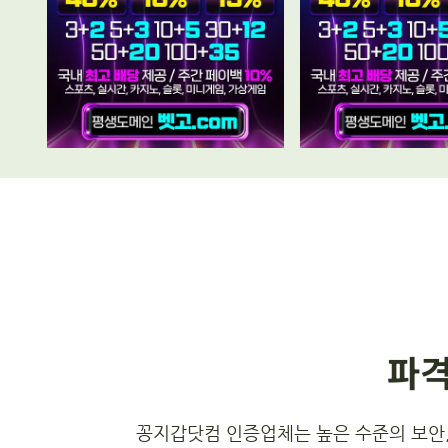
파격
꽁지갑닷컴 인증업체는 높은 수준의 보안, 