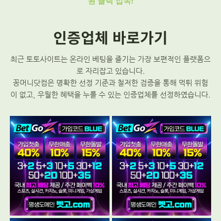
원 클릭 접속!
인증업체 바로가기
최근 토토사이트는 온라인 베팅을 즐기는 가장 보편적인 플랫폼으
로 자리잡고 있습니다.
꽁머니닷컴은 명확한 선정 기준과 철저한 검증을 통해 먹튀 위험
이 없고, 우월한 혜택을 누를 수 있는 인증업체를 선정하였습니다.