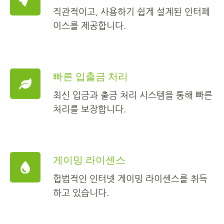
직관적이고, 사용하기 쉽게 설계된 인터페
이스를 제공합니다.
빠른 입출금 처리
최신 입금과 출금 처리 시스템을 통해 빠른
처리를 보장합니다.
게이밍 라이센스
헙법적인 인터넷 게이밍 라이센스를 취득
하고 있습니다.