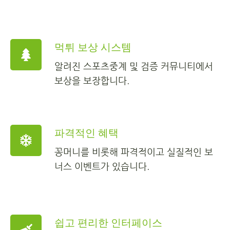
먹튀 보상 시스템
알려진 스포츠중계 및 검증 커뮤니티에서
보상을 보장합니다.
파격적인 혜택
꽁머니를 비롯해 파격적이고 실질적인 보
너스 이벤트가 있습니다.
쉽고 편리한 인터페이스