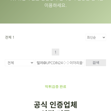
이용하세요.
전체 1
1
검색
먹튀검증 완료
공식 인증업체