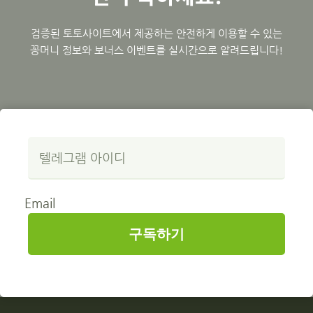
검증된 토토사이트에서 제공하는 안전하게 이용할 수 있는
꽁머니 정보와 보너스 이벤트를 실시간으로 알려드립니다!
Email
구독하기