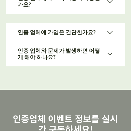
가요?
인증 업체에 가입은 간단한가요?
인증 업체와 문제가 발생하면 어떻
게 해야 하나요?
인증업체 이벤트 정보를 실시
간 구독하세요!