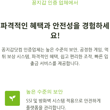
꽁지갑 인증 업체에서
파격적인 혜택과 안전성을 경험하세
요!
꽁지갑닷컴 인증업체는 높은 수준의 보안, 공정한 게임, 먹
튀 보상 시스템, 파격적인 혜택, 쉽고 편리한 조작, 빠른 입
출금 서비스를 제공합니다.
높은 수준의 보안
SSl 및 방화벽 시스템 적용으로 안전하게
플랫폼을 관리합니다.