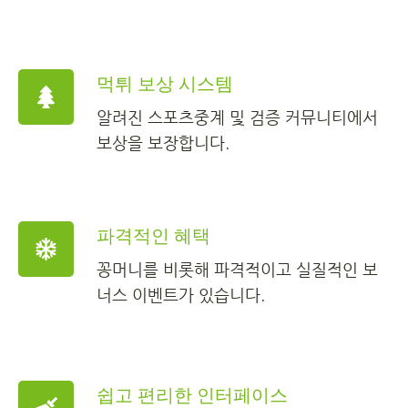
먹튀 보상 시스템
알려진 스포츠중계 및 검증 커뮤니티에서
보상을 보장합니다.
파격적인 혜택
꽁머니를 비롯해 파격적이고 실질적인 보
너스 이벤트가 있습니다.
쉽고 편리한 인터페이스