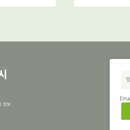
시
Emai
니 정보