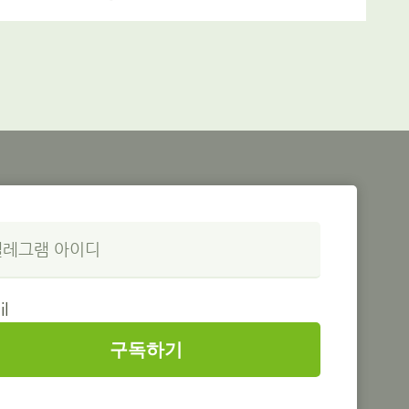
l
구독하기