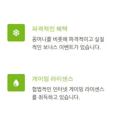
파격적인 혜택
꽁머니를 비롯해 파격적이고 실질
적인 보너스 이벤트가 있습니다.
게이밍 라이센스
헙법적인 인터넷 게이밍 라이센스
를 취득하고 있습니다.