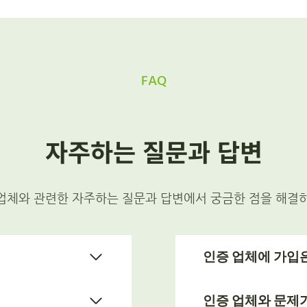
FAQ
자주하는 질문과 답변
업체와 관련한 자주하는 질문과 답변에서 궁금한 점을 해결
인증 업체에 가입
인증 업체와 문제