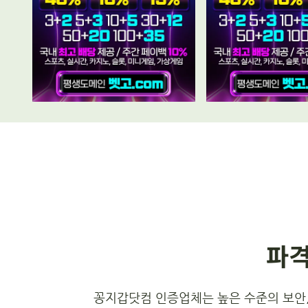
파격
꽁지갑닷컴 인증업체는 높은 수준의 보안, 