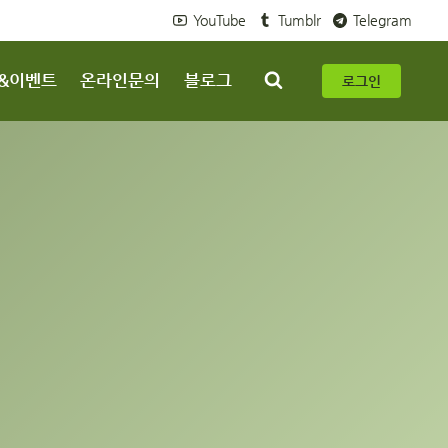
YouTube
Tumblr
Telegram
&이벤트
온라인문의
블로그
로그인