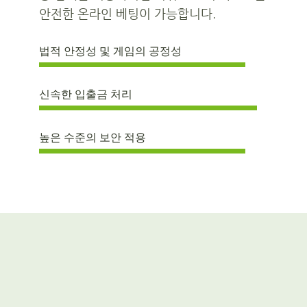
안전한 온라인 베팅이 가능합니다.
법적 안정성 및 게임의 공정성
신속한 입출금 처리
높은 수준의 보안 적용