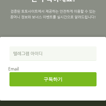
검증된 토토사이트에서 제공하는 안전하게 이용할 수 있는
꽁머니 정보와 보너스 이벤트를 실시간으로 알려드립니다!
Email
구독하기