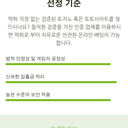
선정 기준
먹튀 걱정 없는 검증된 토지노 혹은 토토사이트를 찾
으시나요? 철저한 검증을 거친 인증 업체를 이용하시
면 먹튀로 부터 자유로운 안전한 온라인 베팅이 가능
합니다.
법적 안정성 및 게임의 공정성
신속한 입출금 처리
높은 수준의 보안 적용