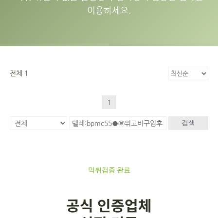
이용하세요.
전체 1
1
검색
먹튀검증 완료
공식 인증업체