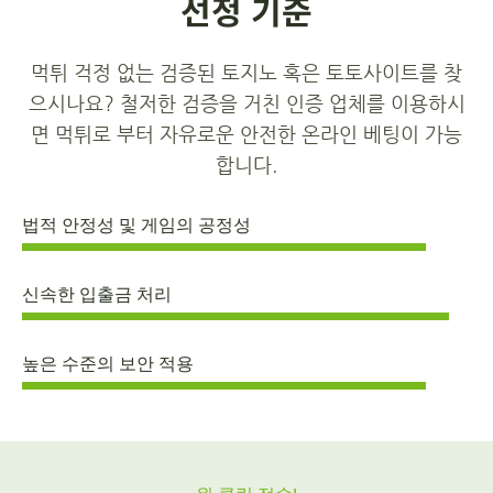
선정 기준
먹튀 걱정 없는 검증된 토지노 혹은 토토사이트를 찾
으시나요? 철저한 검증을 거친 인증 업체를 이용하시
면 먹튀로 부터 자유로운 안전한 온라인 베팅이 가능
합니다.
법적 안정성 및 게임의 공정성
신속한 입출금 처리
높은 수준의 보안 적용