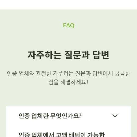
FAQ
자주하는 질문과 답변
인증 업체와 관련한 자주하는 질문과 답변에서 궁금한
점을 해결하세요!
인증 업체란 무엇인가요?
인증 업체에서 고액 배팅이 가능한