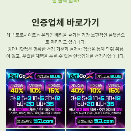
원 클릭 접속!
인증업체 바로가기
최근 토토사이트는 온라인 베팅을 즐기는 가장 보편적인 플랫폼으
로 자리잡고 있습니다.
꽁머니닷컴은 명확한 선정 기준과 철저한 검증을 통해 먹튀 위험
이 없고, 우월한 혜택을 누를 수 있는 인증업체를 선정하였습니다.