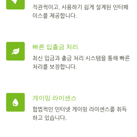
직관적이고, 사용하기 쉽게 설계된 인터페
이스를 제공합니다.
빠른 입출금 처리
최신 입금과 출금 처리 시스템을 통해 빠른
처리를 보장합니다.
게이밍 라이센스
헙법적인 인터넷 게이밍 라이센스를 취득
하고 있습니다.