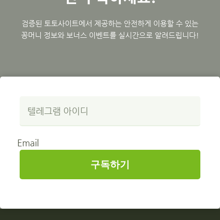
검증된 토토사이트에서 제공하는 안전하게 이용할 수 있는
꽁머니 정보와 보너스 이벤트를 실시간으로 알려드립니다!
Email
구독하기