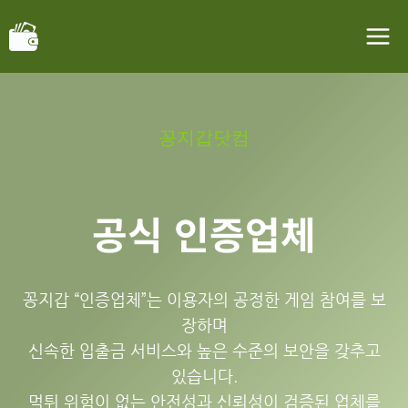
Skip
to
content
꽁지갑닷컴
공식 인증업체
꽁지갑 “인증업체”는 이용자의 공정한 게임 참여를 보
장하며
신속한 입출금 서비스와 높은 수준의 보안을 갖추고
있습니다.
먹튀 위험이 없는 안전성과 신뢰성이 검증된 업체를