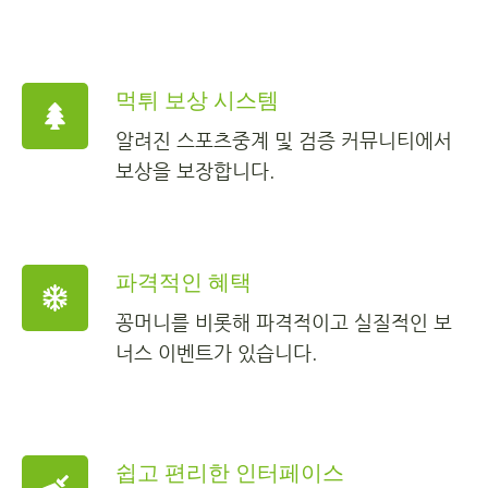
먹튀 보상 시스템
알려진 스포츠중계 및 검증 커뮤니티에서
보상을 보장합니다.
파격적인 혜택
꽁머니를 비롯해 파격적이고 실질적인 보
너스 이벤트가 있습니다.
쉽고 편리한 인터페이스