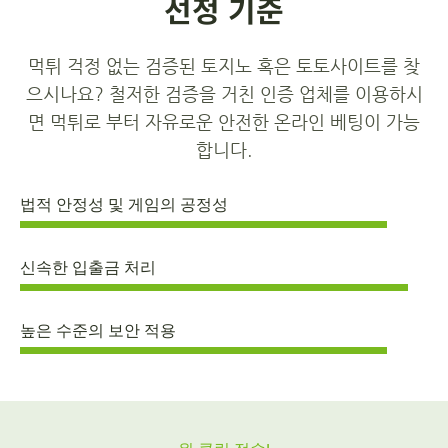
선정 기준
먹튀 걱정 없는 검증된 토지노 혹은 토토사이트를 찾
으시나요? 철저한 검증을 거친 인증 업체를 이용하시
면 먹튀로 부터 자유로운 안전한 온라인 베팅이 가능
합니다.
법적 안정성 및 게임의 공정성
신속한 입출금 처리
높은 수준의 보안 적용