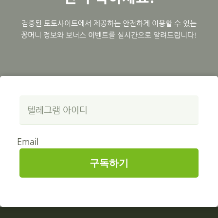
검증된 토토사이트에서 제공하는 안전하게 이용할 수 있는
꽁머니 정보와 보너스 이벤트를 실시간으로 알려드립니다!
Email
구독하기