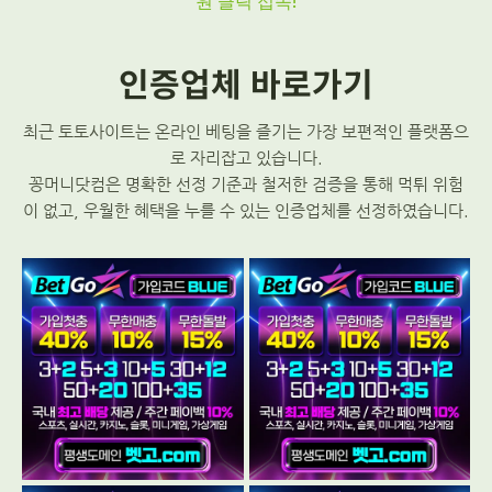
원 클릭 접속!
인증업체 바로가기
최근 토토사이트는 온라인 베팅을 즐기는 가장 보편적인 플랫폼으
로 자리잡고 있습니다.
꽁머니닷컴은 명확한 선정 기준과 철저한 검증을 통해 먹튀 위험
이 없고, 우월한 혜택을 누를 수 있는 인증업체를 선정하였습니다.