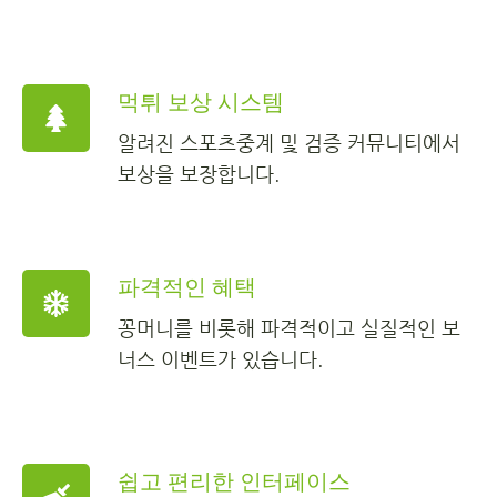
먹튀 보상 시스템
알려진 스포츠중계 및 검증 커뮤니티에서
보상을 보장합니다.
파격적인 혜택
꽁머니를 비롯해 파격적이고 실질적인 보
너스 이벤트가 있습니다.
쉽고 편리한 인터페이스