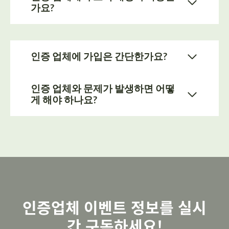
가요?
인증 업체에 가입은 간단한가요?
인증 업체와 문제가 발생하면 어떻
게 해야 하나요?
인증업체 이벤트 정보를 실시
간 구독하세요!