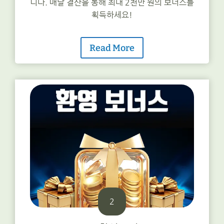
니다. 매달 결산을 통해 최대 2천만 원의 보너스를
획득하세요!
Read More
2