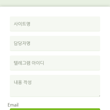
Email