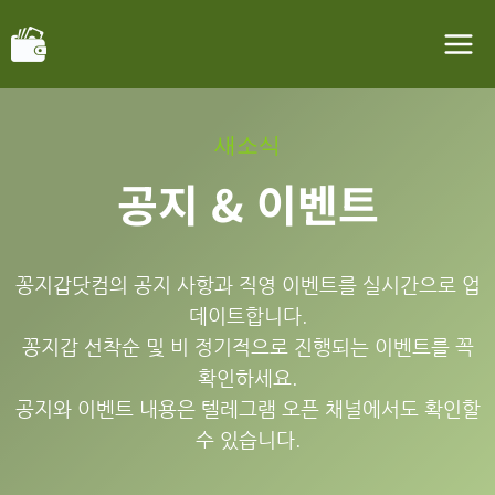
Skip
to
content
새소식
공지 & 이벤트
꽁지갑닷컴의 공지 사항과 직영 이벤트를 실시간으로 업
데이트합니다.
꽁지갑 선착순 및 비 정기적으로 진행되는 이벤트를 꼭
확인하세요.
공지와 이벤트 내용은 텔레그램 오픈 채널에서도 확인할
수 있습니다.