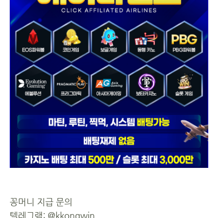
꽁머니 지급 문의
텔레그램: @kkongwin