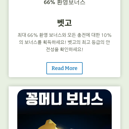
66% 환영보너스
벳고
최대 66% 환영 보너스와 모든 충전에 대한 10%
의 보너스를 획득하세요! 벳고의 최고 등급의 안
전성을 확인하세요!
Read More