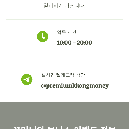
알리시기 바랍니다.
업무 시간
10:00 – 20:00
실시간 텔래그램 상담
@premiumkkongmoney