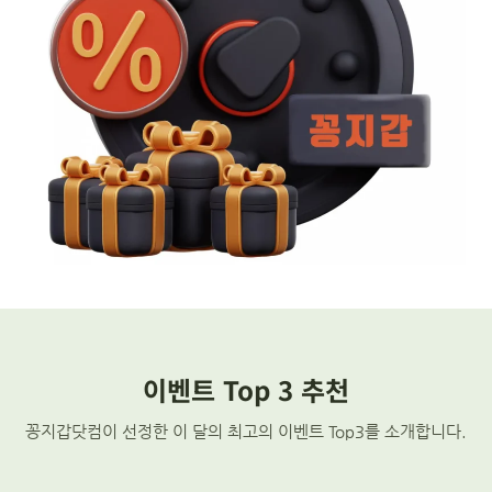
이벤트 Top 3 추천
꽁지갑닷컴이 선정한 이 달의 최고의 이벤트 Top3를 소개합니다.