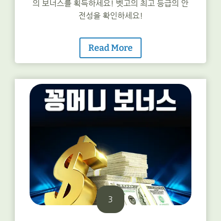
의 보너스를 획득하세요! 벳고의 최고 등급의 안
전성을 확인하세요!
Read More
3