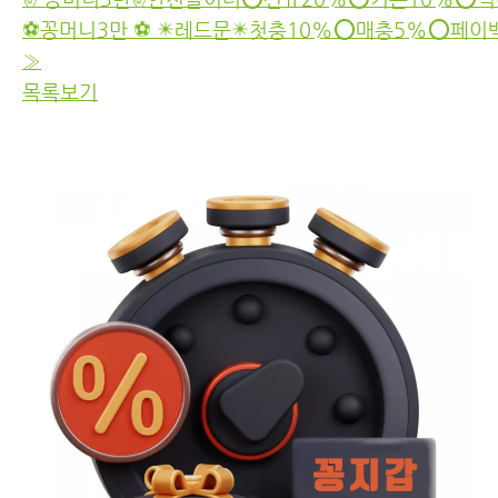
⚽️꽁머니3만 ⚽️ ✴️레드문✴️첫충10%⭕️매충5%⭕️페이
»
목록보기