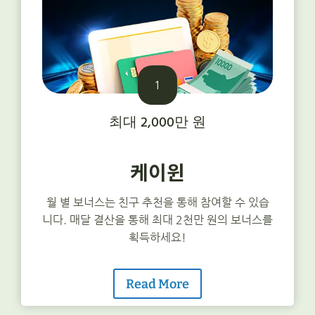
1
최대 2,000만 원
케이윈
월 별 보너스는 친구 추천을 통해 참여할 수 있습
니다. 매달 결산을 통해 최대 2천만 원의 보너스를
획득하세요!
Read More