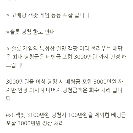
⭐ 고배당 잭팟 게임 등등 포함 입니다.
⭐슬롯 당첨 한도 안내
⭐ 슬롯 게임의 특성상 일명 잭팟 이라 불리우는 배당
은 최대 당첨금은 베팅금 포함 3000만원 까지 인정 해
드립니다.
3000만원을 이상 당첨 시 베팅금 포함 3000만원 까
지만 인정 되시며 나머지 당첨금액은 회수 처리 됩니
다.
ex) 잭팟 3100만원 당첨시 100만원을 제외한 베팅금
포함 3000만원 정상 처리