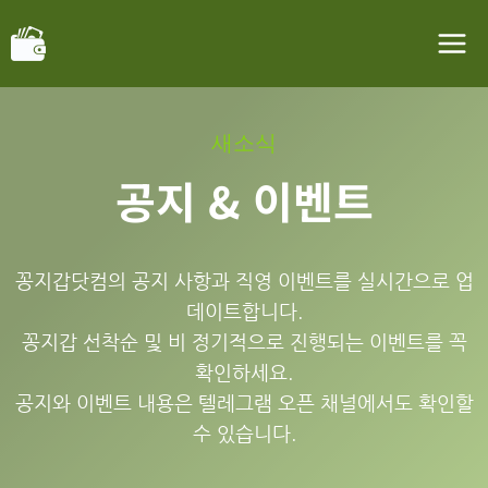
Skip
to
content
새소식
공지 & 이벤트
꽁지갑닷컴의 공지 사항과 직영 이벤트를 실시간으로 업
데이트합니다.
꽁지갑 선착순 및 비 정기적으로 진행되는 이벤트를 꼭
확인하세요.
공지와 이벤트 내용은 텔레그램 오픈 채널에서도 확인할
수 있습니다.