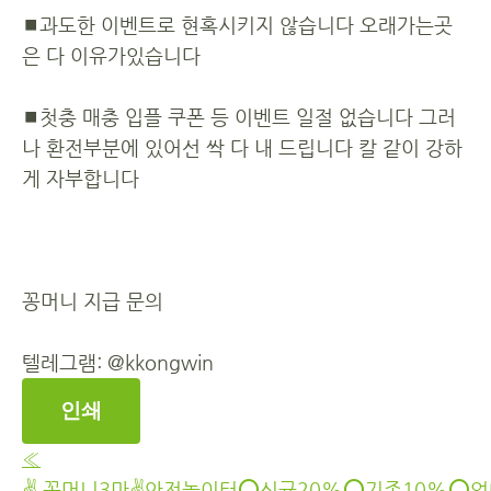
⏹과도한 이벤트로 현혹시키지 않습니다 오래가는곳
은 다 이유가있습니다
⏹첫충 매충 입플 쿠폰 등 이벤트 일절 없습니다 그러
나 환전부분에 있어선 싹 다 내 드립니다 칼 같이 강하
게 자부합니다
꽁머니 지급 문의
텔레그램: @kkongwin
인쇄
«
✌️ 꽁머니3만✌️안전놀이터⭕️신규20%⭕️기존10%⭕