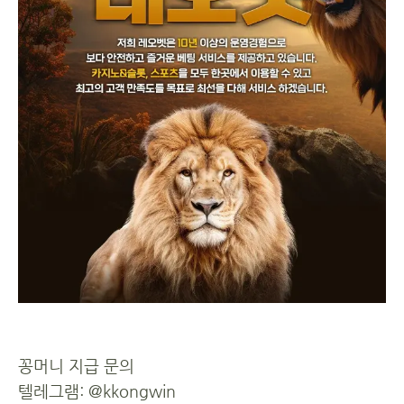
꽁머니 지급 문의
텔레그램: @kkongwin