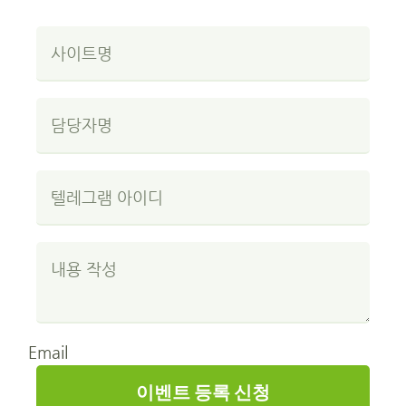
Email
이벤트 등록 신청