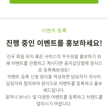
이벤트 등록
진행 중인 이벤트를 홍보하세요!
신규 회원 유치 혹은 서비스의 우수성을 홍보하기 위
해 이벤트를 진행하고 계시다면 꽁지갑닷컴에 정식으
로 등록해보세요!
이벤트 등록 신청 양식을 작성하면 담당자가 귀사의
담당자와 협의하여 정식으로 이벤트를 등록하고 홍보
해드립니다.
꽁머니 보너스 및 다양한 이벤트를 등록하고 브랜드를
알리시기 바랍니다.