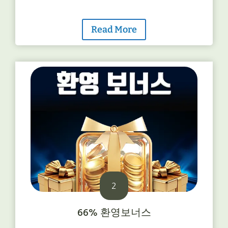
Read More
2
66% 환영보너스