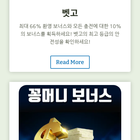
벳고
최대 66% 환영 보너스와 모든 충전에 대한 10%
의 보너스를 획득하세요! 벳고의 최고 등급의 안
전성을 확인하세요!
Read More