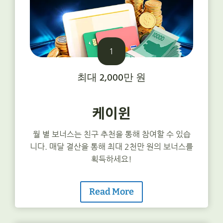
1
최대 2,000만 원
케이윈
월 별 보너스는 친구 추천을 통해 참여할 수 있습
니다. 매달 결산을 통해 최대 2천만 원의 보너스를
획득하세요!
Read More