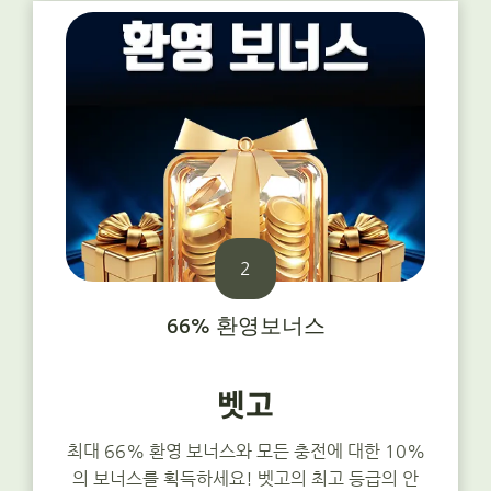
2
66% 환영보너스
벳고
최대 66% 환영 보너스와 모든 충전에 대한 10%
의 보너스를 획득하세요! 벳고의 최고 등급의 안