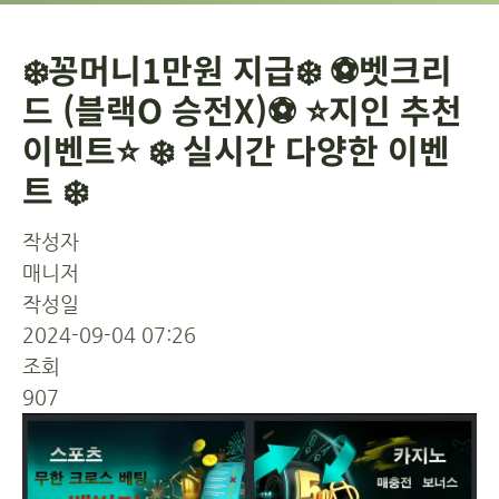
❄️꽁머니1만원 지급❄️ ⚽️벳크리
드 (블랙O 승전X)⚽️ ⭐️지인 추천
이벤트⭐️ ❄️ 실시간 다양한 이벤
트 ❄️
작성자
매니저
작성일
2024-09-04 07:26
조회
907