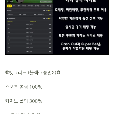
⚽️벳크리드 (블랙O 승전X)⚽️
스포츠 롤링 100%
카지노 롤링 300%