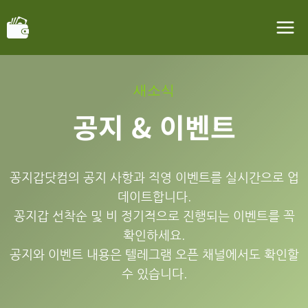
Skip
to
content
새소식
공지 & 이벤트
꽁지갑닷컴의 공지 사항과 직영 이벤트를 실시간으로 업
데이트합니다.
꽁지갑 선착순 및 비 정기적으로 진행되는 이벤트를 꼭
확인하세요.
공지와 이벤트 내용은 텔레그램 오픈 채널에서도 확인할
수 있습니다.