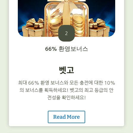
2
66% 환영보너스
벳고
최대 66% 환영 보너스와 모든 충전에 대한 10%
의 보너스를 획득하세요! 벳고의 최고 등급의 안
전성을 확인하세요!
Read More