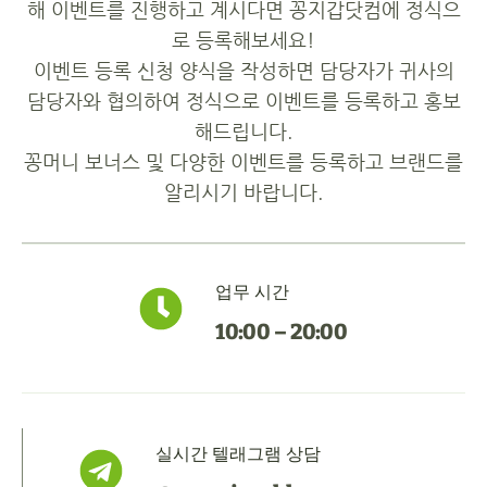
해 이벤트를 진행하고 계시다면 꽁지갑닷컴에 정식으
로 등록해보세요!
이벤트 등록 신청 양식을 작성하면 담당자가 귀사의
담당자와 협의하여 정식으로 이벤트를 등록하고 홍보
해드립니다.
꽁머니 보너스 및 다양한 이벤트를 등록하고 브랜드를
알리시기 바랍니다.
업무 시간
10:00 – 20:00
실시간 텔래그램 상담