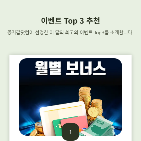
이벤트 Top 3 추천
꽁지갑닷컴이 선정한 이 달의 최고의 이벤트 Top3를 소개합니다.
1