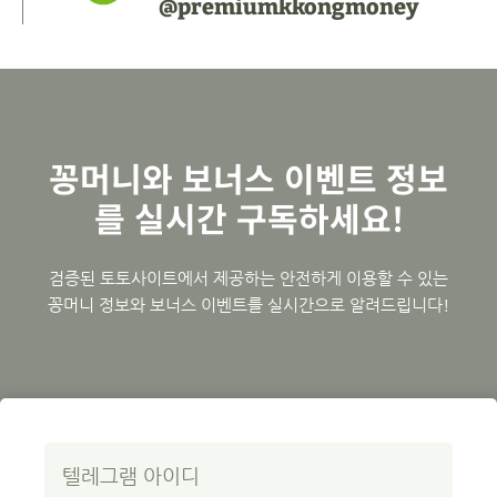
@premiumkkongmoney
꽁머니와 보너스 이벤트 정보
를 실시간 구독하세요!
검증된 토토사이트에서 제공하는 안전하게 이용할 수 있는
꽁머니 정보와 보너스 이벤트를 실시간으로 알려드립니다!